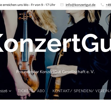
ie erreichen uns Mo - Fr von 9 - 17 Uhr
info@konzertgut.de
+49
KonzertGu
Freunde der KonzertGut Gesellschaft e. V.
2026
TICKETS/ ABO
KONTAKT/ SPENDEN/ VEREIN