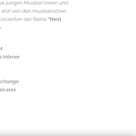
ese jungen Musiker*innen und
 sich von den musikalischen
Konzerten der Reihe
"Next
.
et
a Hörner
rchange
icales