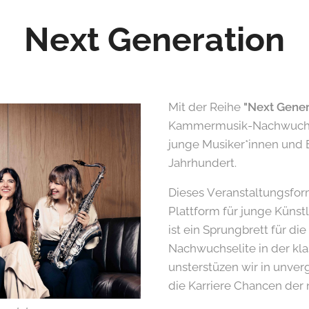
Next Generation
Mit der Reihe
"Next Gener
Kammermusik-Nachwuchs 
junge Musiker*innen und E
Jahrhundert.
Dieses Veranstaltungsform
Plattform für junge Küns
ist ein Sprungbrett für die
Nachwuchselite in der kla
unsterstüzen wir in unver
die Karriere Chancen der 