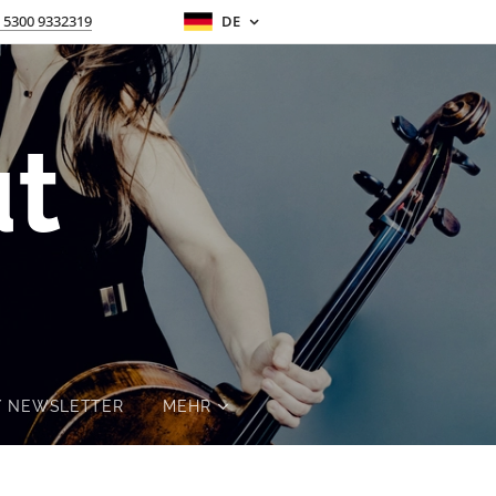
 5300 9332319
DE
t
/ NEWSLETTER
MEHR